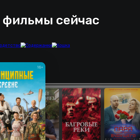
 фильмы сейчас