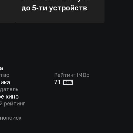
до 5‑ти устройств
а
тво
Рейтинг IMDb
сика
7.1
датель
е кино
й рейтинг
инопоиск