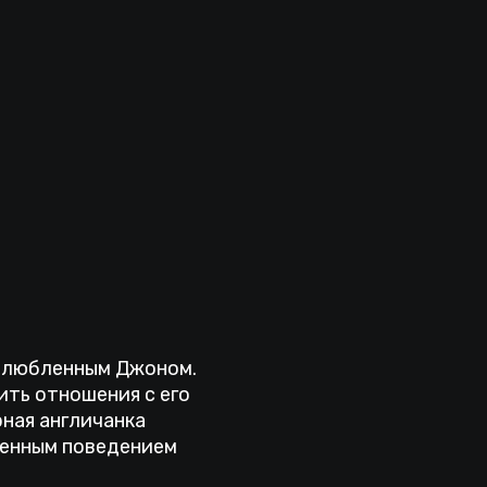
озлюбленным Джоном.
ить отношения с его
рная англичанка
ленным поведением