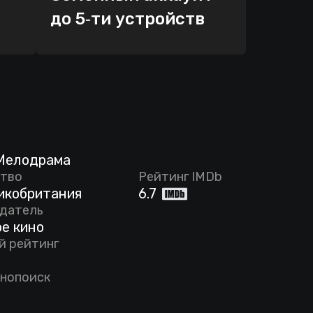
до 5‑ти устройств
 Мелодрама
тво
Рейтинг IMDb
икобритания
6.7
датель
е кино
й рейтинг
инопоиск