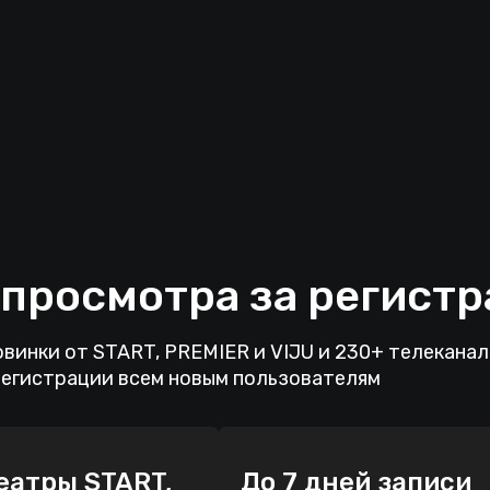
 просмотра за регист
винки от START, PREMIER и VIJU и 230+ телекана
регистрации всем новым пользователям
еатры START,
До 7 дней записи