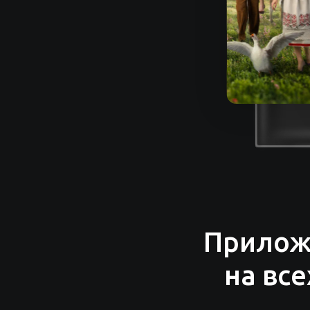
Прилож
на вс