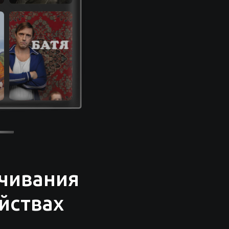
чивания
йствах