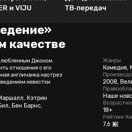
ER и VIJU
ТВ‑передач
ведение»
м качестве
Жанры
озлюбленным Джоном.
Комедия,
ить отношения с его
Производс
рная англичанка наотрез
2008, Вел
оведением невестки
Правообла
Наше ново
 Маршалл, Кэтрин
Возрастно
ил, Бен Барнс,
18+
Рейтинг К
7.6