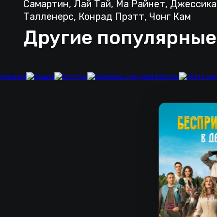
Самартин, Лай Тай, Ма Райнет, Джессик
Талленерс, Конрад Прэтт, Чонг Кам
Другие популярные