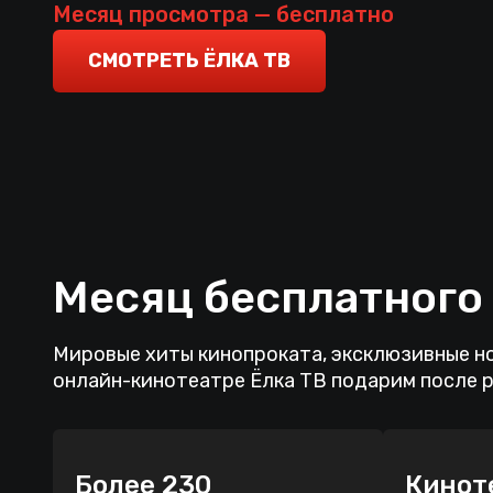
приехавших в рамках волонтёрской миссии.
Месяц просмотра — бесплатно
всех свидетелей.
СМОТРЕТЬ ЁЛКА ТВ
Месяц бесплатного
Мировые хиты кинопроката, эксклюзивные но
онлайн-кинотеатре Ёлка ТВ подарим после 
Более 230
Кинот