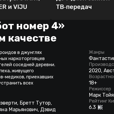
ER и VIJU
ТВ‑передач
от номер 4»
м качестве
Жанры
роидов в джунглях
Фантастик
ных наркоторговцев
Производс
елей соседней деревни.
2020, Авс
пеха, живущего
Возрастно
ов-медиков, приехавших
18+
устранить всех
Режиссер
Марк Тойя
Рейтинг К
эверти, Бретт Тутор,
6.3
ьяна Марьянович, Дэвид