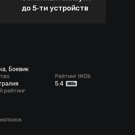
до 5‑ти устройств
а, Боевик
тво
Рейтинг IMDb
тралия
5.4
й рейтинг
инопоиск