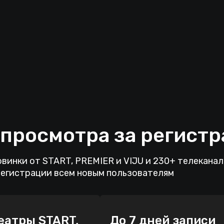
 ЦРУ решает устранить
 просмотра за регист
винки от START, PREMIER и VIJU и 230+ телекана
регистрации всем новым пользователям
еатры START,
До 7 дней записи