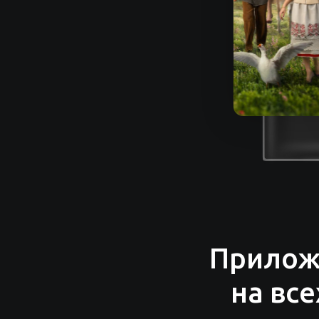
Прилож
на вс