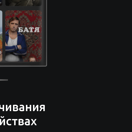
чивания
йствах