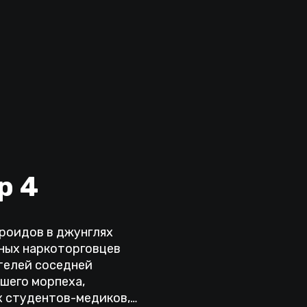
р 4
роидов в джунглях
ных наркоторговцев
телей соседней
вшего морпеха,
х студентов-медиков,