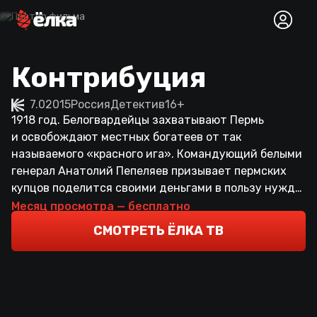
Контрибуция
7.0
2015
Россия
Детектив
16+
1918 год. Белогвардейцы захватывают Пермь
и освобождают местных богатеев от так
называемого «красного ига». Командующий белыми
генерал Анатолий Пепеляев призывает пермских
купцов поделится своими деньгами в пользу нужд
армии, угрожая расстрелом. Первой откликается
Месяц просмотра — бесплатно
богатая вдова и приносит крупный бриллиант,
СМОТРЕТЬ ЁЛКА ТВ
который на следующий день внезапно исчезает…