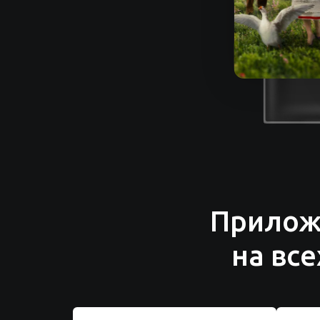
Прилож
на вс