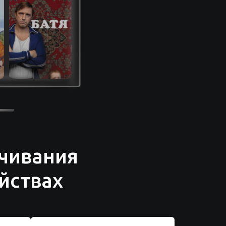
чивания
йствах