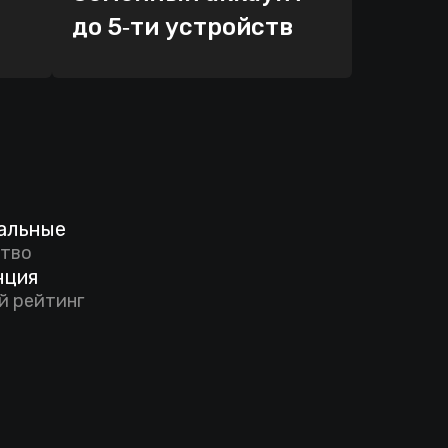
до 5‑ти устройств
альные
тво
нция
й рейтинг