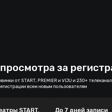
ости и пути,
 просмотра за регист
винки от START, PREMIER и VIJU и 230+ телекана
регистрации всем новым пользователям
еатры START,
До 7 дней записи