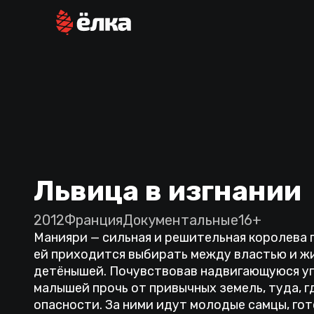
Львица в изгнании
2012
Франция
Документальные
16+
Манияри — сильная и решительная королева 
ей приходится выбирать между властью и ж
детёнышей. Почувствовав надвигающуюся уг
малышей прочь от привычных земель, туда, г
опасности. За ними идут молодые самцы, гот