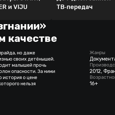
ER и VIJU
ТВ‑передач
згнании»
м качестве
Жанры
прайда, но даже
Документ
изнью своих детёнышей.
Производс
водит малышей прочь
2012, Фра
полон опасности. За ними
Возрастно
о история о цене
16+
которого нельзя