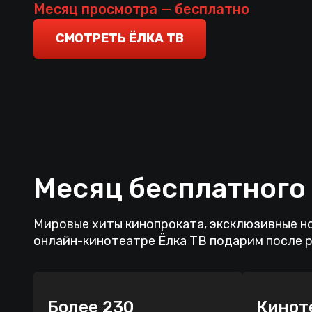
история о цене выживания, материнской смел
Месяц просмотра — бесплатно
с которого нельзя свернуть.
СМОТРЕТЬ ЁЛКА ТВ
Месяц бесплатного
Мировые хиты кинопроката, эксклюзивные но
онлайн-кинотеатре Ёлка ТВ подарим после 
Более 230
Кинот